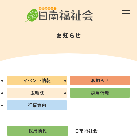
メ
サ
メ
イ
ニ
イ
ュ
ン
ー
お知らせ
コ
を
ト
開
ン
閉
内
テ
す
る
ン
メ
ツ
ニ
イベント情報
お知らせ
へ
ュ
広報誌
採用情報
行事案内
ー
採用情報
日南福祉会