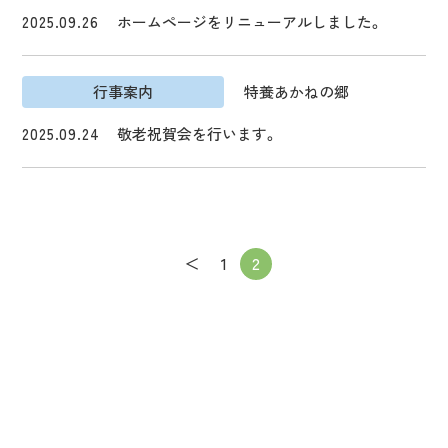
日南福祉会について
2025.09.26
ホームページをリニューアルしました。
行事案内
特養あかねの郷
2025.09.24
敬老祝賀会を行います。
投
＜
1
2
稿
の
ペ
ー