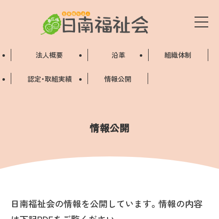
メ
サ
メ
イ
ニ
イ
ュ
ン
ー
法人概要
沿革
組織体制
コ
を
ト
開
ン
認定・取組実績
情報公開
閉
内
テ
す
る
ン
メ
ツ
情報公開
ニ
へ
ュ
ー
日南福祉会の情報を公開しています。情報の内容