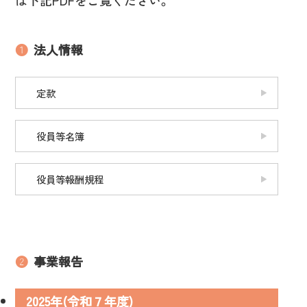
は下記PDFをご覧ください。
❶
法人情報
定款
役員等名簿
役員等報酬規程
❷
事業報告
2025年(令和７年度)