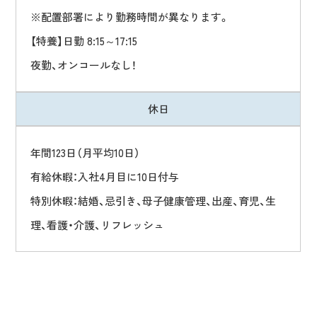
※配置部署により勤務時間が異なります。
【特養】日勤 8:15～17:15
夜勤、オンコールなし！
ご利用・介護相談
リクルート
休
日
トップページ
年間123日（月平均10日）
私たちの介護について
有給休暇：入社4月目に10日付与
設備紹介
特別休暇：結婚、忌引き、母子健康管理、出産、育児、生
グループ施設紹介
理、看護・介護、リフレッシュ
広報誌
日南福祉会について