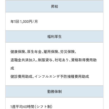
昇
給
年1回 1,000円/月
福
利
厚
生
健康保険、厚生年金、雇用保険、労災保険、
退職金共済加入、制服貸与、社宅あり、資格取得費用助
成
健診費用助成、インフルエンザ予防接種費用助成
勤
務
体
制
1週平均40時間（シフト制）