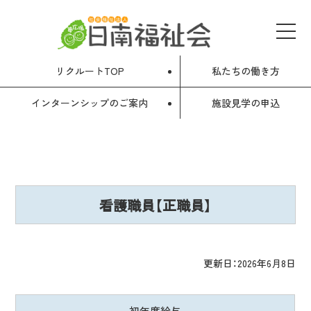
メ
サ
メ
イ
ニ
イ
ュ
ン
リクルートTOP
私たちの働き方
ー
コ
を
ト
開
インターンシップのご案内
施設見学の申込
ン
閉
内
テ
す
る
ン
メ
ツ
ニ
へ
看護職員【正職員】
ュ
ー
更新日：2026年6月8日
募
初
年
度
給
与